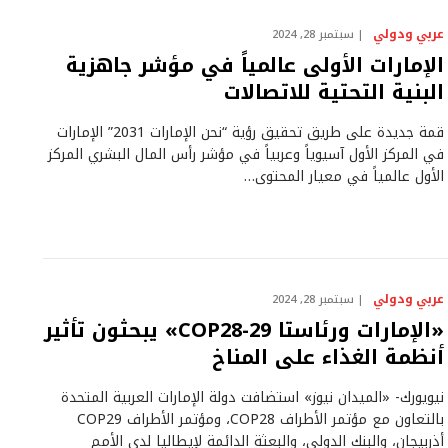
عربي ودولي
سبتمبر 28, 2024
الإمارات الأولى عالمياً في مؤشر جاهزية
البنية التحتية للاتصالات
قمة جديدة على طريق تحقيق رؤية “نحن الإمارات 2031” الإمارات
في المركز الأول آسيوياً وعربياً في مؤشر رأس المال البشري المركز
الأول عالمياً في معيار المحتوى…
عربي ودولي
سبتمبر 28, 2024
«الإمارات ورئاستا COP28-29» يبحثون تأثير
أنظمة الغذاء على المناخ
نيويورك- «الميدان نيوز» استضافت دولة الإمارات العربية المتحدة
بالتعاون مع مؤتمر الأطراف COP28، ومؤتمر الأطراف COP29
أذربيجان، والبنك الدولي، والبعثة الدائمة لإيطاليا لدى الأمم