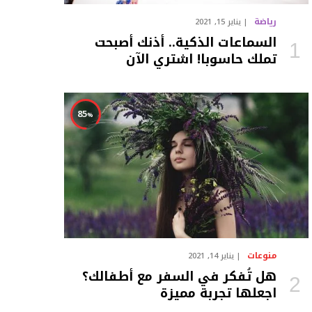
رياضة
يناير 15, 2021
السماعات الذكية.. أذنك أصبحت
تملك حاسوبا! اشتري الآن
85
منوعات
يناير 14, 2021
هل تُفكر في السفر مع أطفالك؟
اجعلها تجربة مميزة