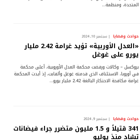
المتحدة، ومنظمة…
حوادث وقضايا
سبتمبر 10, 2024
«العدل الأوربية» تؤيد غرامة 2.42 مليار
يورو على غوغل
بروكسل – وكالات ورفضت محكمة العدل الأوروبية، أعلى محكمة
في أوروبا، الاستئناف الذي قدمته غوغل وألفابت، إذ أيدت المحكمة
غرامة مكافحة الاحتكار البالغة 2.42 مليار يورو…
حوادث وقضايا
سبتمبر 9, 2024
341 قتيلاً و 1.5 مليون متضرر جراء فيضانات
تشاد منذ يوليو