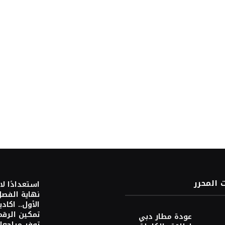
ت المحرر
استعدادًا لا
نهاية الفص
الأول.. اكادي
تمكين الرقم
عودة مطار دبي
توفر مراجعا